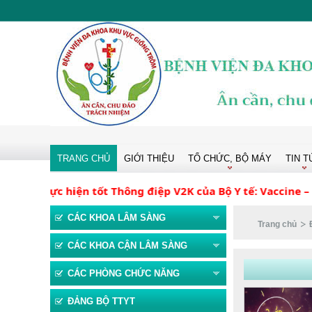
TRANG CHỦ
GIỚI THIỆU
TỔ CHỨC, BỘ MÁY
TIN T
n thực hiện tốt Thông điệp V2K của Bộ Y tế: Vaccine – Kh
CÁC KHOA LÂM SÀNG
Trang chủ
CÁC KHOA CẬN LÂM SÀNG
CÁC PHÒNG CHỨC NĂNG
ĐẢNG BỘ TTYT