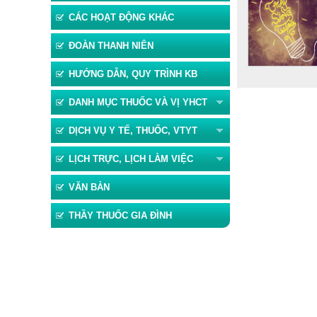
CÁC HOẠT ĐỘNG KHÁC
ĐOÀN THANH NIÊN
HƯỚNG DẪN, QUY TRÌNH KB
>
<<
DANH MỤC THUỐC VÀ VỊ YHCT
DỊCH VỤ Y TẾ, THUỐC, VTYT
LỊCH TRỰC, LỊCH LÀM VIỆC
VĂN BẢN
THẦY THUỐC GIA ĐÌNH