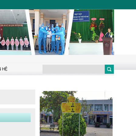
YÊU CẦU BÁO GIÁ BỘ
MÁY VI TÍNH KHÁM
BỆNH TỪ XA
HỘI NGHỊ TẬP HUẤN,
PHỔ BIẾN KIẾN THỨC
VỀ AN TOÀN THỰC
PHẨM ĐỐI VỚI...
Thông báo về việc mời
chào giá thực hiện gói
N HỆ
thầu Sữa chữa, bảo trì...
Trung tâm Y tế khu vực
Giồng Trôm tổ chức Tết
Trung thu cho con em...
Thẩm định hồ sơ bệnh án
điện tử tại trung tâm y tế
khu vực Giồng Trôm
THÔNG BÁO Về việc mời