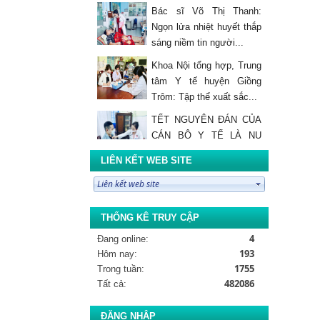
Bác sĩ Võ Thị Thanh:
Ngọn lửa nhiệt huyết thắp
sáng niềm tin người...
Khoa Nội tổng hợp, Trung
tâm Y tế huyện Giồng
Trôm: Tập thể xuất sắc...
TẾT NGUYÊN ĐÁN CỦA
CÁN BỘ Y TẾ LÀ NỤ
CƯỜI CỦA BỆNH NHÂN
LIÊN KẾT WEB SITE
Thông báo giá Dịch Vụ Kỹ
Thuật
THỐNG KÊ TRUY CẬP
TRUNG TÂM Y TẾ
4
Đang online:
HUYỆN GIỒNG TRÔM
193
Hôm nay:
TỔ CHỨC TẬP HUẤN
1755
Trong tuần:
PHÒNG CHÁY CHỮA CHÁY...
482086
Tất cả:
ĐẠI HỘI ĐẢNG VIÊN CHI
BỘ HỒI SỨC CẤP CỨU -
ĐĂNG NHẬP