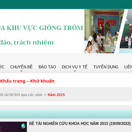
ỨC
CHUYÊN ĐỀ
ĐÀO TẠO
DỊCH VỤ Y TẾ
TUYỂN DỤNG
LIÊ
ẩu trang – Khử khuẩn
Đề tài NCKH qua các năm
Năm 2015
ĐỀ TÀI NGHIÊN CỨU KHOA HỌC NĂM 2015 (19/09/2022)