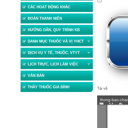
CÁC HOẠT ĐỘNG KHÁC
ĐOÀN THANH NIÊN
HƯỚNG DẪN, QUY TRÌNH KB
>
<<
DANH MỤC THUỐC VÀ VỊ YHCT
DỊCH VỤ Y TẾ, THUỐC, VTYT
LỊCH TRỰC, LỊCH LÀM VIỆC
VĂN BẢN
THẦY THUỐC GIA ĐÌNH
Tải về