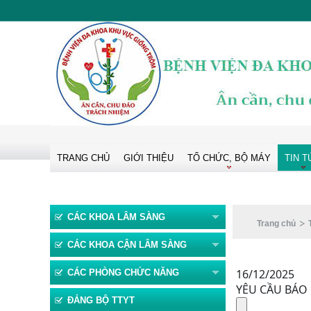
TRANG CHỦ
GIỚI THIỆU
TỔ CHỨC, BỘ MÁY
TIN T
CÁC KHOA LÂM SÀNG
Trang chủ
CÁC KHOA CẬN LÂM SÀNG
16/12/2025
CÁC PHÒNG CHỨC NĂNG
YÊU CẦU BÁO 
ĐẢNG BỘ TTYT