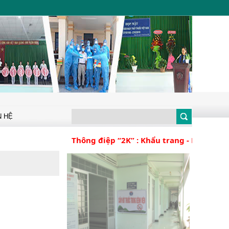
N HỆ
Thông điệp “2K” : Khẩu trang - Khử khuẩn 
Thông điệp 5K
04/06/2021
BỆNH VIỆN ĐA KHOA