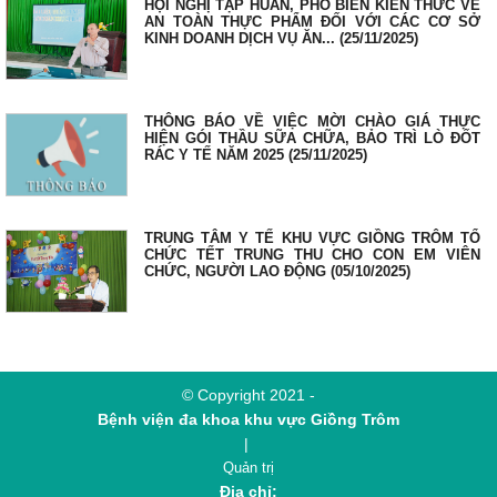
HỘI NGHỊ TẬP HUẤN, PHỔ BIẾN KIẾN THỨC VỀ
AN TOÀN THỰC PHẨM ĐỐI VỚI CÁC CƠ SỞ
KINH DOANH DỊCH VỤ ĂN... (25/11/2025)
THÔNG BÁO VỀ VIỆC MỜI CHÀO GIÁ THỰC
HIỆN GÓI THẦU SỮA CHỮA, BẢO TRÌ LÒ ĐỐT
RÁC Y TẾ NĂM 2025 (25/11/2025)
TRUNG TÂM Y TẾ KHU VỰC GIỒNG TRÔM TỔ
CHỨC TẾT TRUNG THU CHO CON EM VIÊN
CHỨC, NGƯỜI LAO ĐỘNG (05/10/2025)
© Copyright 2021 -
Bệnh viện đa khoa khu vực Giồng Trôm
|
Quản trị
Địa chỉ: