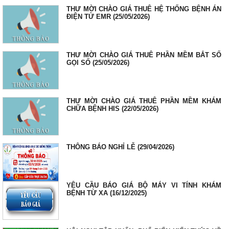
THƯ MỜI CHÀO GIÁ THUÊ HỆ THỐNG BỆNH ÁN
ĐIỆN TỬ EMR (25/05/2026)
THƯ MỜI CHÀO GIÁ THUÊ PHẦN MỀM BẮT SỐ
GỌI SỐ (25/05/2026)
THƯ MỜI CHÀO GIÁ THUÊ PHẦN MỀM KHÁM
CHỮA BỆNH HIS (22/05/2026)
THÔNG BÁO NGHỈ LỄ (29/04/2026)
YÊU CẦU BÁO GIÁ BỘ MÁY VI TÍNH KHÁM
BỆNH TỪ XA (16/12/2025)