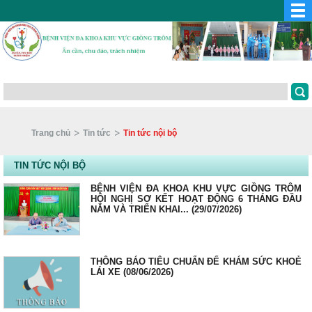
Trang chủ
Tin tức
Tin tức nội bộ
TIN TỨC NỘI BỘ
BỆNH VIỆN ĐA KHOA KHU VỰC GIỒNG TRÔM
HỘI NGHỊ SƠ KẾT HOẠT ĐỘNG 6 THÁNG ĐẦU
NĂM VÀ TRIỂN KHAI... (29/07/2026)
THÔNG BÁO TIÊU CHUẨN ĐỂ KHÁM SỨC KHOẺ
LÁI XE (08/06/2026)