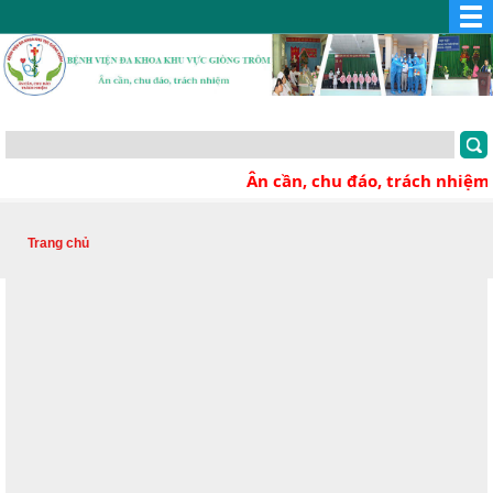
Ân cần, chu đáo, trách nhiệm
Trang chủ
Thư mời chào giá Thuê hệ thống bệnh án điện tử EMR