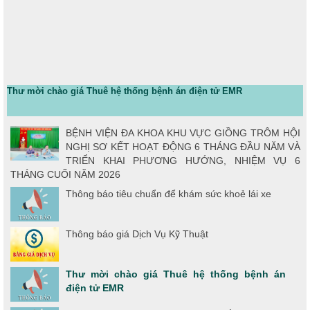
Thư mời chào giá Thuê hệ thống bệnh án điện tử EMR
BỆNH VIỆN ĐA KHOA KHU VỰC GIỒNG TRÔM HỘI
NGHỊ SƠ KẾT HOẠT ĐỘNG 6 THÁNG ĐẦU NĂM VÀ
TRIỂN KHAI PHƯƠNG HƯỚNG, NHIỆM VỤ 6
THÁNG CUỐI NĂM 2026
Thông báo tiêu chuẩn để khám sức khoẻ lái xe
Thông báo giá Dịch Vụ Kỹ Thuật
Thư mời chào giá Thuê hệ thống bệnh án
điện tử EMR