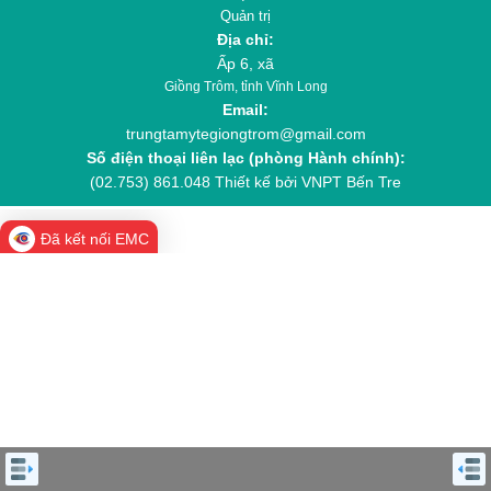
Quản trị
Địa chỉ:
Ấp 6, xã
Giồng Trôm, tỉnh Vĩnh Long
Email:
trungtamytegiongtrom@gmail.com
Số điện thoại liên lạc (phòng Hành chính):
(02.753) 861.048
Thiết kế bởi VNPT Bến Tre
Đã kết nối EMC