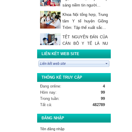
sáng niềm tin người...
Khoa Nội tổng hợp, Trung
tâm Y tế huyện Giồng
Trôm: Tập thể xuất sắc...
TẾT NGUYÊN ĐÁN CỦA
CÁN BỘ Y TẾ LÀ NỤ
CƯỜI CỦA BỆNH NHÂN
LIÊN KẾT WEB SITE
Thông báo giá Dịch Vụ Kỹ
Thuật
THỐNG KÊ TRUY CẬP
TRUNG TÂM Y TẾ
4
Đang online:
HUYỆN GIỒNG TRÔM
99
Hôm nay:
TỔ CHỨC TẬP HUẤN
99
Trong tuần:
PHÒNG CHÁY CHỮA CHÁY...
482789
Tất cả:
ĐẠI HỘI ĐẢNG VIÊN CHI
BỘ HỒI SỨC CẤP CỨU -
ĐĂNG NHẬP
NGOẠI TỔNG HỢP -
CHĂM SÓC...
Tên đăng nhập