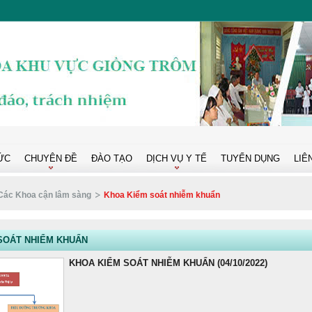
ỨC
CHUYÊN ĐỀ
ĐÀO TẠO
DỊCH VỤ Y TẾ
TUYỂN DỤNG
LIÊ
Các Khoa cận lâm sàng
Khoa Kiểm soát nhiễm khuẩn
SOÁT NHIỂM KHUẨN
KHOA KIỂM SOÁT NHIỄM KHUẨN (04/10/2022)