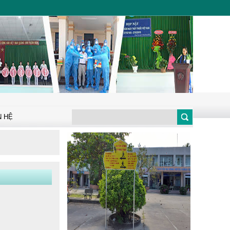
MÁY VI TÍNH KHÁM
BỆNH TỪ XA
HỘI NGHỊ TẬP HUẤN,
PHỔ BIẾN KIẾN THỨC
VỀ AN TOÀN THỰC
PHẨM ĐỐI VỚI...
Thông báo về việc mời
chào giá thực hiện gói
thầu Sữa chữa, bảo trì...
N HỆ
Trung tâm Y tế khu vực
Giồng Trôm tổ chức Tết
Trung thu cho con em...
Thẩm định hồ sơ bệnh án
điện tử tại trung tâm y tế
khu vực Giồng Trôm
THÔNG BÁO Về việc mời
chào giá sản phẩm xe đẩy
dụng cụ 2 tầng Inox để...