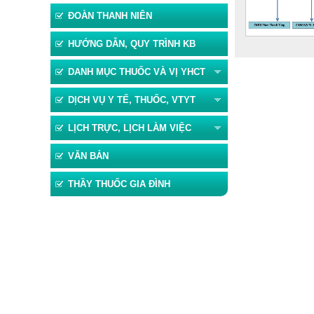
ĐOÀN THANH NIÊN
HƯỚNG DẪN, QUY TRÌNH KB
>
<<
DANH MỤC THUỐC VÀ VỊ YHCT
DỊCH VỤ Y TẾ, THUỐC, VTYT
LỊCH TRỰC, LỊCH LÀM VIỆC
VĂN BẢN
THẦY THUỐC GIA ĐÌNH