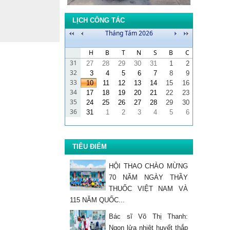
Văn bản công bố cơ sở
khám bệnh, chữa bệnh
LỊCH CÔNG TÁC
đáp ứng yêu cầu là cơ
Tháng Tám 2026
sở...
H
B
T
N
S
B
C
Yêu cầu cung cấp báo giá
31
27
28
29
30
31
1
2
thiết bị - vật tư y tế
32
3
4
5
6
7
8
9
33
10
11
12
13
14
15
16
34
17
18
19
20
21
22
23
Yêu cầu cung cấp báo giá
35
24
25
26
27
28
29
30
thiết bị - vật tư y tế
36
31
1
2
3
4
5
6
Đảm bảo an toàn thực
phẩm trong mùa hè
TIÊU ĐIỂM
HỘI THAO CHÀO MỪNG
70 NĂM NGÀY THẦY
THUỐC VIỆT NAM VÀ
115 NĂM QUỐC...
Bác sĩ Võ Thị Thanh:
Ngọn lửa nhiệt huyết thắp