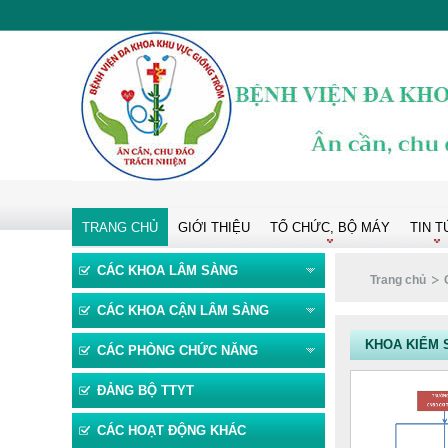
TRANG CHỦ
GIỚI THIỆU
TỔ CHỨC, BỘ MÁY
TIN T
CÁC KHOA LÂM SÀNG
Trang chủ
CÁC KHOA CẬN LÂM SÀNG
KHOA KIỂM 
CÁC PHÒNG CHỨC NĂNG
ĐẢNG BỘ TTYT
CÁC HOẠT ĐỘNG KHÁC