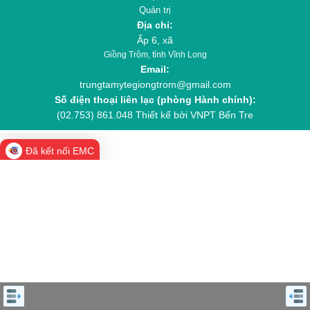
Quản trị
Địa chỉ:
Ấp 6, xã
Giồng Trôm, tỉnh Vĩnh Long
Email:
trungtamytegiongtrom@gmail.com
Số điện thoại liên lạc (phòng Hành chính):
(02.753) 861.048
Thiết kế bởi VNPT Bến Tre
Đã kết nối EMC