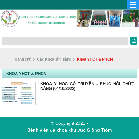
Trang chủ
Các Khoa lâm sàng
Khoa YHCT & PHCN
KHOA YHCT & PHCN
KHOA Y HỌC CỔ TRUYỀN - PHỤC HỒI CHỨC
NĂNG (04/10/2022)
© Copyright 2021 -
Bệnh viện đa khoa khu vực Giồng Trôm
|